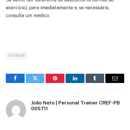
exercício), pare imediatamente e, se necessário,
consulte um médico.
Conheça o sistema agentech
FITNESS
Facebook
Twitter
Pinterest
LinkedIn
Tumblr
Email
João Neto | Personal Trainer CREF-PB
005711