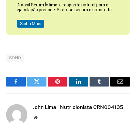
Durasil Sérum Íntimo: a resposta natural para a
ejaculação precoce. Sinta-se seguro e satisfeito!
Saiba Mais
SONO
Facebook
Twitter
Pinterest
LinkedIn
Tumblr
Email
John Lima | Nutricionista CRN004135
Site