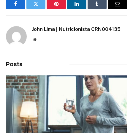
Facebook
Twitter
Pinterest
LinkedIn
Tumblr
Email
John Lima | Nutricionista CRN004135
Site
Posts
Relacionados