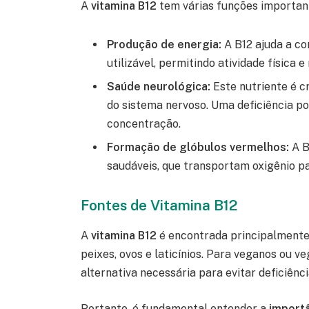
A
vitamina B12
tem várias funções important
Produção de energia:
A B12 ajuda a co
utilizável, permitindo atividade física e
Saúde neurológica:
Este nutriente é c
do sistema nervoso. Uma deficiência p
concentração.
Formação de glóbulos vermelhos:
A B
saudáveis, que transportam oxigênio pa
Fontes de Vitamina B12
A
vitamina B12
é encontrada principalmente
peixes, ovos e laticínios. Para veganos ou 
alternativa necessária para evitar deficiênci
Portanto, é fundamental entender a
importâ