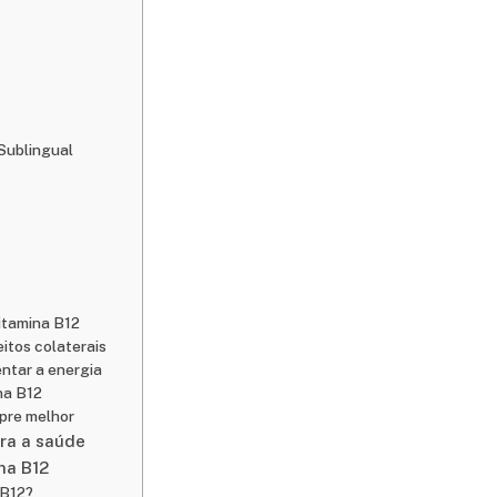
Sublingual
itamina B12
itos colaterais
ntar a energia
na B12
mpre melhor
ara a saúde
na B12
 B12?