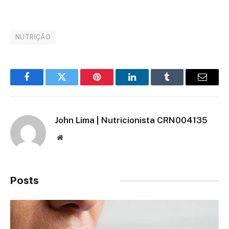
NUTRIÇÃO
Facebook
Twitter
Pinterest
LinkedIn
Tumblr
Email
John Lima | Nutricionista CRN004135
Site
Posts
Relacionados