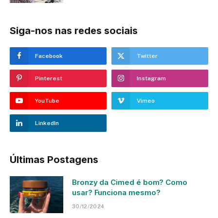
Siga-nos nas redes sociais
Facebook
Twitter
Pinterest
Instagram
YouTube
Vimeo
LinkedIn
Últimas Postagens
Bronzy da Cimed é bom? Como
usar? Funciona mesmo?
30/12/2024