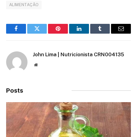
ALIMENTAÇÃO
Facebook
Twitter
Pinterest
LinkedIn
Tumblr
Email
John Lima | Nutricionista CRN004135
Site
Posts
Relacionados