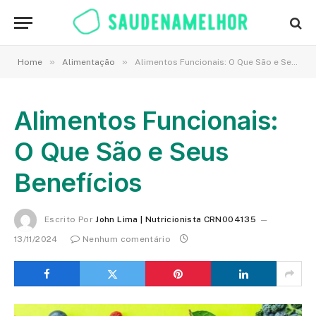
»
»
Home
Alimentação
Alimentos Funcionais: O Que São e Seus Benefícios
Alimentos Funcionais:
O Que São e Seus
Benefícios
Escrito Por
John Lima | Nutricionista CRN004135
13/11/2024
Nenhum comentário