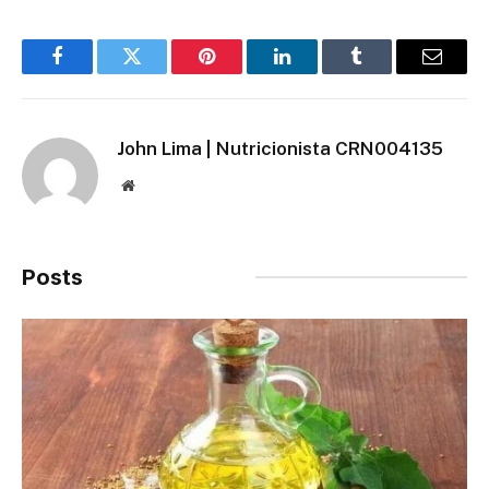
Facebook
Twitter
Pinterest
LinkedIn
Tumblr
Email
John Lima | Nutricionista CRN004135
Site
Posts
Relacionados